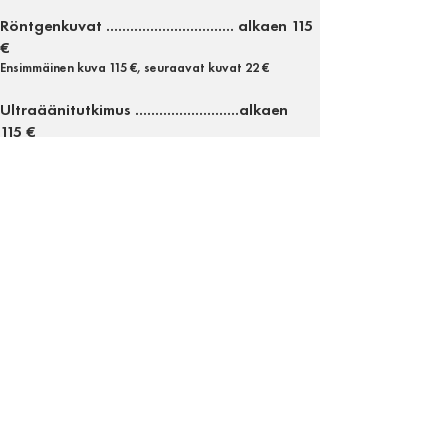
Röntgenkuvat ................................ alkaen 115
€
Ensimmäinen kuva 115 €, seuraavat kuvat 22 €
Ultraäänitutkimus ..........................alkaen
115
€
Kontrolli 89e
Nivellääkitys.................................. alkaen 56
€
Ultraääniohjattu nivellääkitys .............
111,50
€
Mesoterapia ................................................ 67
€
Shock wave ................................... alkaen185
€