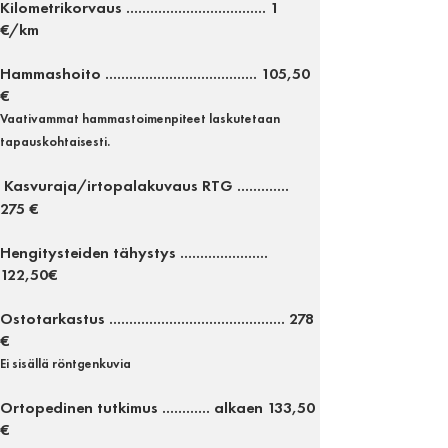
Kilometrikorvaus ................................... 1
€/km
Hammashoito ...................................... 105,50
€
Vaativammat hammastoimenpiteet laskutetaan
tapauskohtaisesti.
Kasvuraja/irtopalakuvaus RTG .............
275
€
​Hengitysteiden tähystys ......................
122,50
€
Ostotarkastus ............................................ 278
€
Ei sisällä röntgenkuvia
Ortopedinen tutkimus ............ alkaen 133,50
€